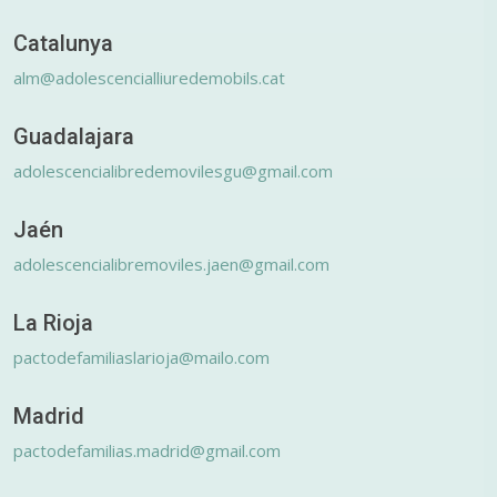
Catalunya
alm@adolescencialliuredemobils.cat
Guadalajara
adolescencialibredemovilesgu@gmail.com
Jaén
adolescencialibremoviles.jaen@gmail.com
La Rioja
pactodefamiliaslarioja@mailo.com
Madrid
pactodefamilias.madrid@gmail.com