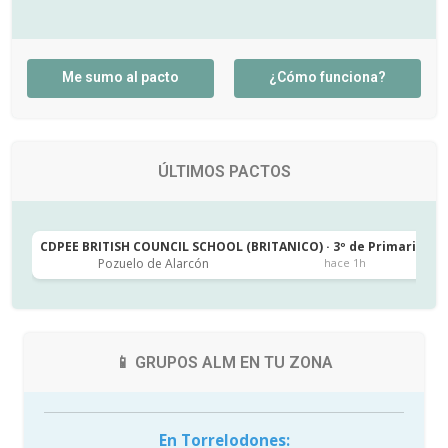
Me sumo al pacto
¿Cómo funciona?
ÚLTIMOS PACTOS
CDPEE BRITISH COUNCIL SCHOOL (BRITANICO) · 3º de Primaria
C
Pozuelo de Alarcón
hace 1h
📱 GRUPOS ALM EN TU ZONA
En Torrelodones: