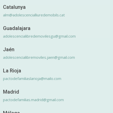
Catalunya
alm@adolescencialliuredemobils.cat
Guadalajara
adolescencialibredemovilesgu@gmail.com
Jaén
adolescencialibremoviles.jaen@gmail.com
La Rioja
pactodefamiliaslarioja@mailo.com
Madrid
pactodefamilias.madrid@gmail.com
Málaga