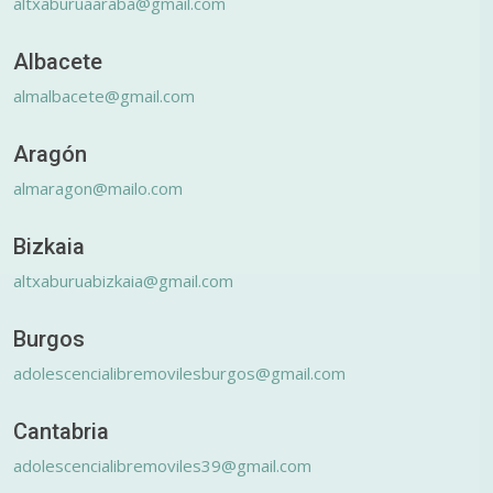
altxaburuaaraba@gmail.com
Albacete
almalbacete@gmail.com
Aragón
almaragon@mailo.com
Bizkaia
altxaburuabizkaia@gmail.com
Burgos
adolescencialibremovilesburgos@gmail.com
Cantabria
adolescencialibremoviles39@gmail.com