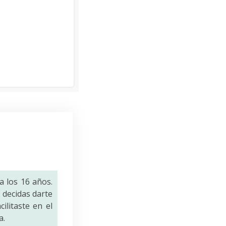
a los 16 años.
decidas darte
ilitaste en el
a.