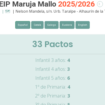
EIP Maruja Mallo
2025/2026
5
| 🗺️
| Nelson Mandela, s/n. Urb. Taralpe - Alhaurín de la
Español
Català
Galego
Euskera
English
33
Pactos
Infantil 3 años:
4
Infantil 4 años:
3
Infantil 5 años:
6
1º de Primaria:
4
2º de Primaria:
3
3º de Primaria:
5