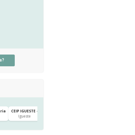
a?
aria
CEIP IGUESTE · 3º de Primaria
Igueste
hace 4h