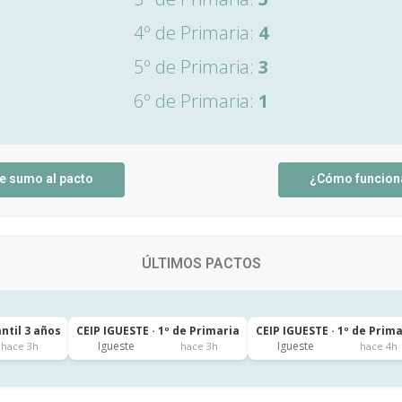
4º de Primaria:
4
5º de Primaria:
3
6º de Primaria:
1
e sumo al pacto
¿Cómo funcion
ÚLTIMOS PACTOS
antil 3 años
CEIP IGUESTE · 1º de Primaria
CEIP IGUESTE · 1º de Prim
Igueste
Igueste
hace 3h
hace 3h
hace 4h