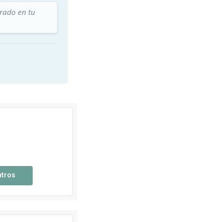
trado en tu
ntros