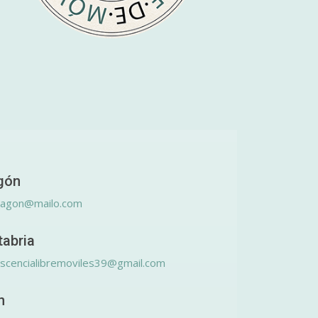
gón
ragon@mailo.com
tabria
scencialibremoviles39@gmail.com
n