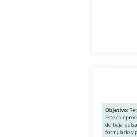
Objetivo
: Re
Este comprom
de baja puls
formulario y p