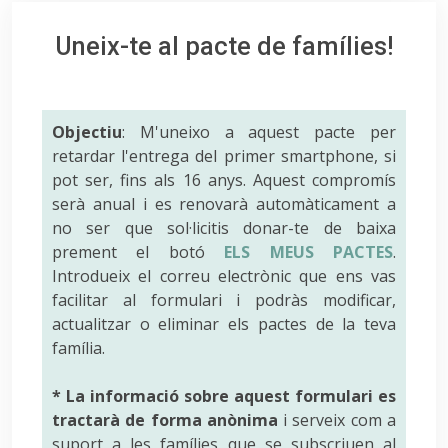
Uneix-te al pacte de famílies!
Objectiu
: M'uneixo a aquest pacte per
retardar l'entrega del primer smartphone, si
pot ser, fins als 16 anys. Aquest compromís
serà anual i es renovarà automàticament a
no ser que sol·licitis donar-te de baixa
prement el botó
ELS MEUS PACTES
.
Introdueix el correu electrònic que ens vas
facilitar al formulari i podràs modificar,
actualitzar o eliminar els pactes de la teva
família.
* La informació sobre aquest formulari es
tractarà de forma anònima
i serveix com a
suport a les famílies que se subscriuen al