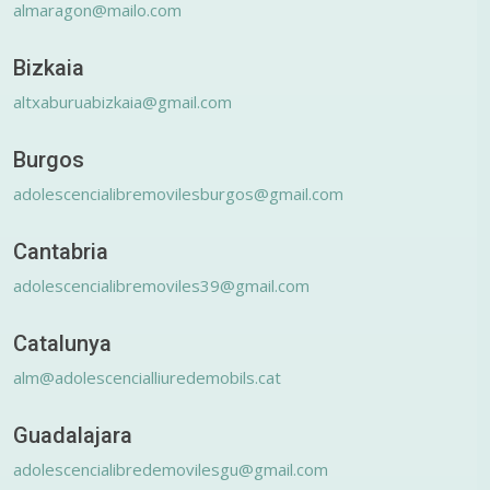
almaragon@mailo.com
Bizkaia
altxaburuabizkaia@gmail.com
Burgos
adolescencialibremovilesburgos@gmail.com
Cantabria
adolescencialibremoviles39@gmail.com
Catalunya
alm@adolescencialliuredemobils.cat
Guadalajara
adolescencialibredemovilesgu@gmail.com