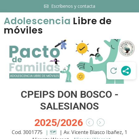
Escríbenos y contacta
Adolescencia
Libre de
móviles
CPEIPS DON BOSCO -
SALESIANOS
2025/2026
Cod. 3001775
| 🗺️
| Av. Vicente Blasco Ibañez, 1