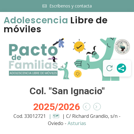
Escríbenos y contacta
Adolescencia
Libre de
móviles
Col. "San Ignacio"
2025/2026
Cod. 33012721
| 🗺️
| C/ Richard Grandío, s/n -
Oviedo -
Asturias