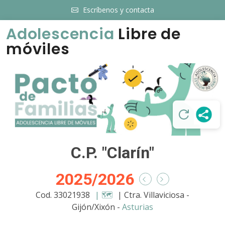
Escríbenos y contacta
Adolescencia
Libre de
móviles
C.P. "Clarín"
2025/2026
Cod. 33021938
| 🗺️
| Ctra. Villaviciosa -
Gijón/Xixón -
Asturias