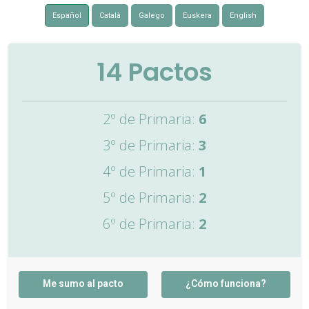
Español
Català
Galego
Euskera
English
14
Pactos
2º de Primaria:
6
3º de Primaria:
3
4º de Primaria:
1
5º de Primaria:
2
6º de Primaria:
2
Me sumo al pacto
¿Cómo funciona?