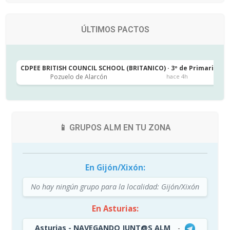
ÚLTIMOS PACTOS
CDPEE BRITISH COUNCIL SCHOOL (BRITANICO) · 3º de Primaria
C
Pozuelo de Alarcón
hace 4h
📱 GRUPOS ALM EN TU ZONA
En Gijón/Xixón:
No hay ningún grupo para la localidad: Gijón/Xixón
En Asturias:
Asturias - NAVEGANDO JUNT@S ALM
-