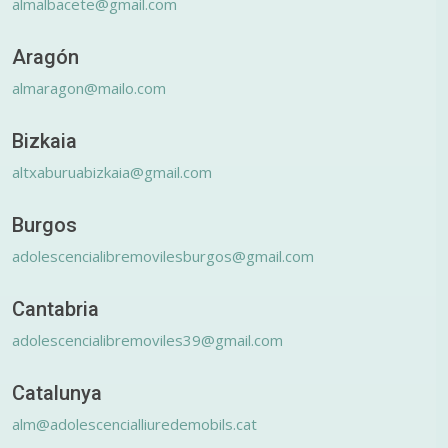
almalbacete@gmail.com
Aragón
almaragon@mailo.com
Bizkaia
altxaburuabizkaia@gmail.com
Burgos
adolescencialibremovilesburgos@gmail.com
Cantabria
adolescencialibremoviles39@gmail.com
Catalunya
alm@adolescencialliuredemobils.cat