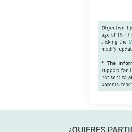
Objective
: I
age of 16. Th
clicking the
M
modify, updat
* The infor
support for f
not sent to an
parents, teac
¿QUIERES PART