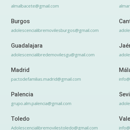
almalbacete@gmail.com
alma
Burgos
Can
adolescencialibremovilesburgos@gmail.com
adole
Guadalajara
Jaé
adolescencialibredemovilesgu@gmail.com
adole
Madrid
Mál
pactodefamilias.madrid@gmail.com
info@
Palencia
Sevi
grupo.alm.palencia@gmail.com
adole
Toledo
Val
Adolescencialibremovilestoledo@gmail.com
info@