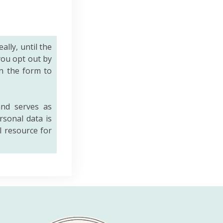
eally, until the
you opt out by
n the form to
nd serves as
rsonal data is
al resource for