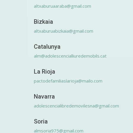
altxaburuaaraba@gmail.com
Bizkaia
altxaburuabizkaia@gmail.com
Catalunya
alm@adolescencialliuredemobils.cat
La Rioja
pactodefamiliaslarioja@mailo.com
Navarra
adolescencialibredemovilesna@gmail.com
Soria
almsoria975@gmail.com