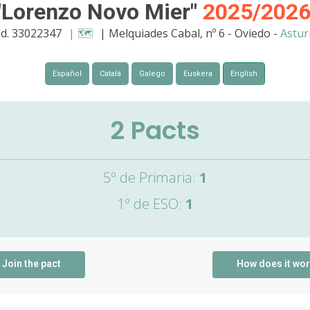
 "Lorenzo Novo Mier"
2025/202
d. 33022347
| 🗺️
| Melquiades Cabal, nº 6 - Oviedo -
Astur
Español
Català
Galego
Euskera
English
2
Pacts
5º de Primaria:
1
1º de ESO:
1
Join the pact
How does it wo