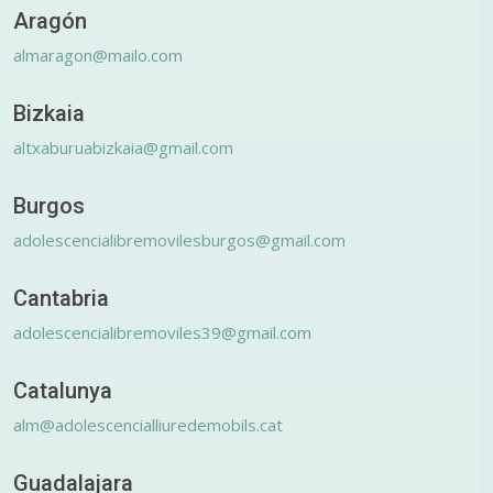
Aragón
almaragon@mailo.com
Bizkaia
altxaburuabizkaia@gmail.com
Burgos
adolescencialibremovilesburgos@gmail.com
Cantabria
adolescencialibremoviles39@gmail.com
Catalunya
alm@adolescencialliuredemobils.cat
Guadalajara