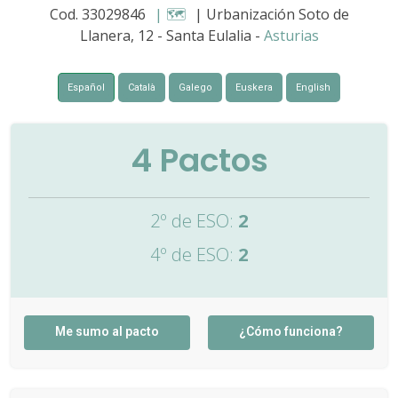
Cod. 33029846
| 🗺️
| Urbanización Soto de
Llanera, 12 - Santa Eulalia -
Asturias
Español
Català
Galego
Euskera
English
4
Pactos
2º de ESO:
2
4º de ESO:
2
Me sumo al pacto
¿Cómo funciona?