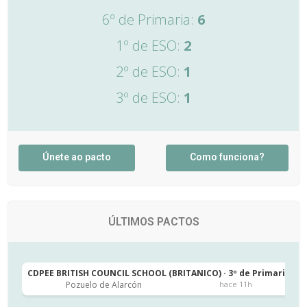
6º de Primaria:
6
1º de ESO:
2
2º de ESO:
1
3º de ESO:
1
Únete ao pacto
Como funciona?
ÚLTIMOS PACTOS
CDPEE BRITISH COUNCIL SCHOOL (BRITANICO) · 3º de Primaria
C
Pozuelo de Alarcón
hace 11h