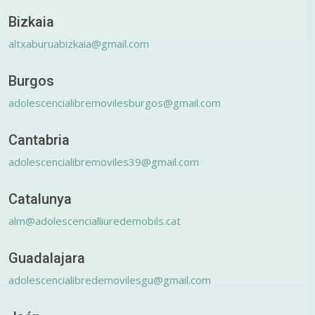
Bizkaia
altxaburuabizkaia@gmail.com
Burgos
adolescencialibremovilesburgos@gmail.com
Cantabria
adolescencialibremoviles39@gmail.com
Catalunya
alm@adolescencialliuredemobils.cat
Guadalajara
adolescencialibredemovilesgu@gmail.com