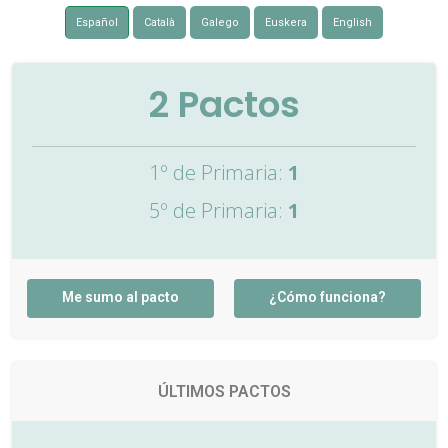
Español
Català
Galego
Euskera
English
2
Pactos
1º de Primaria:
1
5º de Primaria:
1
Me sumo al pacto
¿Cómo funciona?
ÚLTIMOS PACTOS