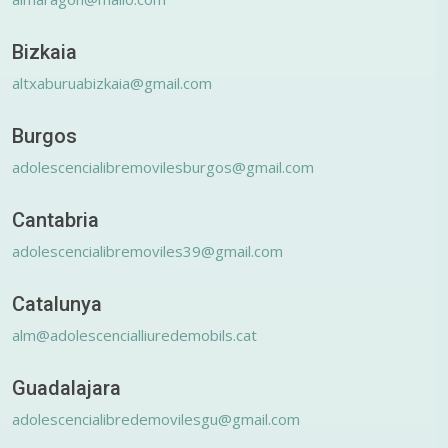
Bizkaia
altxaburuabizkaia@gmail.com
Burgos
adolescencialibremovilesburgos@gmail.com
Cantabria
adolescencialibremoviles39@gmail.com
Catalunya
alm@adolescencialliuredemobils.cat
Guadalajara
adolescencialibredemovilesgu@gmail.com