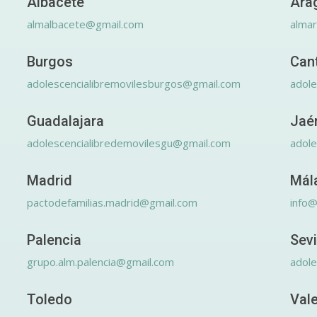
Albacete
Ara
almalbacete@gmail.com
alma
Burgos
Can
adolescencialibremovilesburgos@gmail.com
adole
Guadalajara
Jaé
adolescencialibredemovilesgu@gmail.com
adole
Madrid
Mál
pactodefamilias.madrid@gmail.com
info@
Palencia
Sevi
grupo.alm.palencia@gmail.com
adole
Toledo
Val