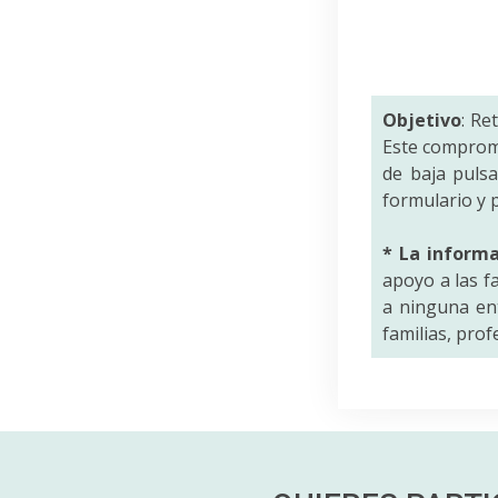
Objetivo
: Re
Este comprom
de baja puls
formulario y p
* La inform
apoyo a las f
a ninguna ent
familias, pro