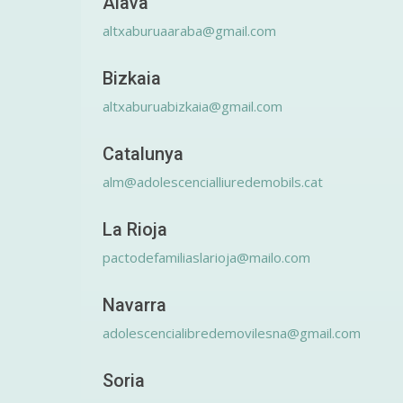
Álava
altxaburuaaraba@gmail.com
Bizkaia
altxaburuabizkaia@gmail.com
Catalunya
alm@adolescencialliuredemobils.cat
La Rioja
pactodefamiliaslarioja@mailo.com
Navarra
adolescencialibredemovilesna@gmail.com
Soria