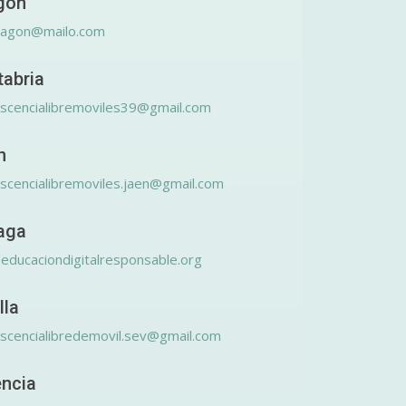
gón
ragon@mailo.com
tabria
scencialibremoviles39@gmail.com
n
scencialibremoviles.jaen@gmail.com
aga
educaciondigitalresponsable.org
lla
scencialibredemovil.sev@gmail.com
encia