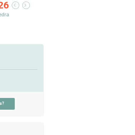
26
edra
a?