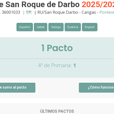
e San Roque de Darbo
2025/20
. 36001033
| 🗺️
| RU/San Roque Darbo - Cangas -
Pontev
Español
Català
Galego
Euskera
English
1
Pacto
4º de Primaria:
1
e sumo al pacto
¿Cómo funcion
ÚLTIMOS PACTOS