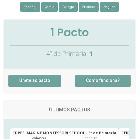
Español
Català
Galego
Euskera
English
1
Pacto
4º de Primaria:
1
Únete ao pacto
Como funciona?
ÚLTIMOS PACTOS
CDPEE IMAGINE MONTESSORI SCHOOL · 3º de Primaria
CEIP SAN
Valencia
J
hace 1h