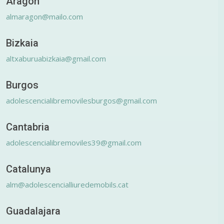
Aragón
almaragon@mailo.com
Bizkaia
altxaburuabizkaia@gmail.com
Burgos
adolescencialibremovilesburgos@gmail.com
Cantabria
adolescencialibremoviles39@gmail.com
Catalunya
alm@adolescencialliuredemobils.cat
Guadalajara