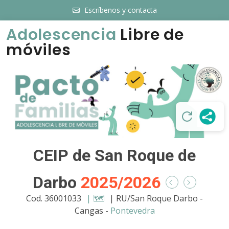
Escríbenos y contacta
Adolescencia
Libre de
móviles
CEIP de San Roque de
Darbo
2025/2026
Cod. 36001033
| 🗺️
| RU/San Roque Darbo -
Cangas -
Pontevedra