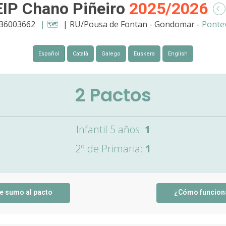
IP Chano Piñeiro
2025/2026
 36003662
| 🗺️
| RU/Pousa de Fontan - Gondomar -
Ponte
Español
Català
Galego
Euskera
English
2
Pactos
Infantil 5 años:
1
2º de Primaria:
1
e sumo al pacto
¿Cómo funcion