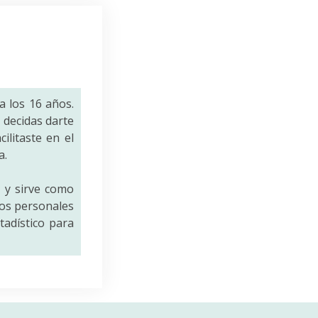
a los 16 años.
decidas darte
ilitaste en el
a.
a
y sirve como
tos personales
tadístico para