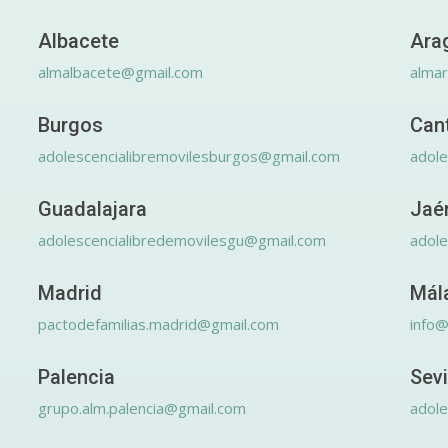
Albacete
Ara
almalbacete@gmail.com
alma
Burgos
Can
adolescencialibremovilesburgos@gmail.com
adole
Guadalajara
Jaé
adolescencialibredemovilesgu@gmail.com
adole
Madrid
Mál
pactodefamilias.madrid@gmail.com
info@
Palencia
Sevi
grupo.alm.palencia@gmail.com
adole