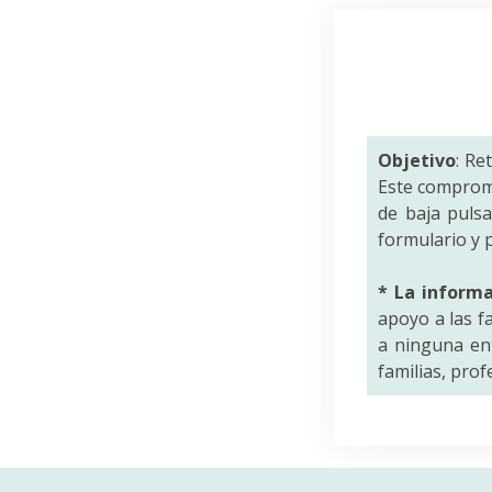
Objetivo
: Re
Este comprom
de baja puls
formulario y p
* La inform
apoyo a las f
a ninguna ent
familias, pro