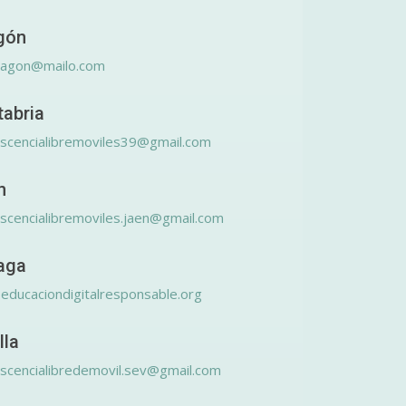
gón
ragon@mailo.com
tabria
scencialibremoviles39@gmail.com
n
scencialibremoviles.jaen@gmail.com
aga
educaciondigitalresponsable.org
lla
scencialibredemovil.sev@gmail.com