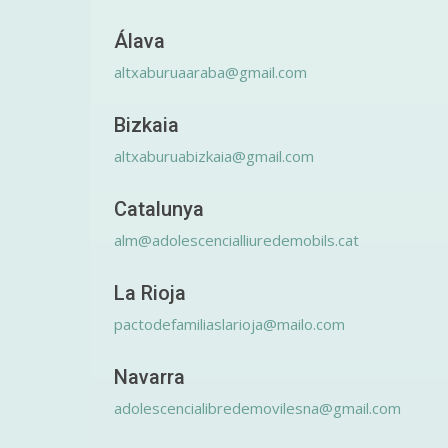
Álava
altxaburuaaraba@gmail.com
Bizkaia
altxaburuabizkaia@gmail.com
Catalunya
alm@adolescencialliuredemobils.cat
La Rioja
pactodefamiliaslarioja@mailo.com
Navarra
adolescencialibredemovilesna@gmail.com