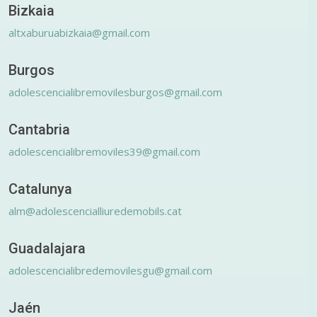
Bizkaia
altxaburuabizkaia@gmail.com
Burgos
adolescencialibremovilesburgos@gmail.com
Cantabria
adolescencialibremoviles39@gmail.com
Catalunya
alm@adolescencialliuredemobils.cat
Guadalajara
adolescencialibredemovilesgu@gmail.com
Jaén