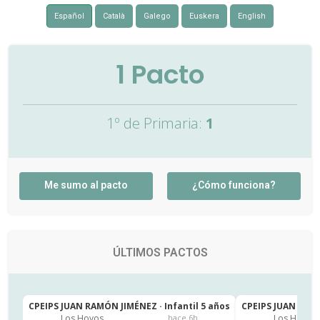
Español
Català
Galego
Euskera
English
1
Pacto
1º de Primaria:
1
Me sumo al pacto
¿Cómo funciona?
ÚLTIMOS PACTOS
CPEIPS JUAN RAMÓN JIMÉNEZ · Infantil 5 años
CPEIPS JUAN RAMÓ
Los Hoyos
Los Hoyos
hace 6h