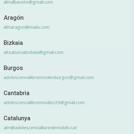
almalbacete@gmail.com
Aragón
almaragon@mailo.com
Bizkaia
altxaburuabizkaia@gmail.com
Burgos
adolescencialibremovilesburgos@gmail.com
Cantabria
adolescencialibremoviles39@gmail.com
Catalunya
alm@adolescencialliuredemobils.cat