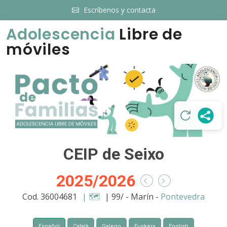
Escríbenos y contacta
Adolescencia
Libre de
móviles
CEIP de Seixo
2025/2026
Cod. 36004681
| 🗺️
| 99/
- Marín -
Pontevedra
Español
Català
Galego
Euskera
English