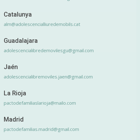
Catalunya
alm@adolescencialliuredemobils.cat
Guadalajara
adolescencialibredemovilesgu@gmail.com
Jaén
adolescencialibremoviles.jaen@gmail.com
La Rioja
pactodefamiliaslarioja@mailo.com
Madrid
pactodefamilias.madrid@gmail.com