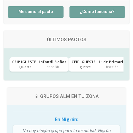
Me sumo al pacto
¿Cómo funciona?
ÚLTIMOS PACTOS
CEIP IGUESTE · Infantil 3 años
CEIP IGUESTE · 1º de Primaria
C
Igueste
Igueste
hace 3h
hace 3h
📱 GRUPOS ALM EN TU ZONA
En Nigrán:
No hay ningún grupo para la localidad: Nigrán