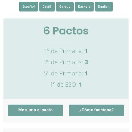
Español
Català
Galego
Euskera
English
6
Pactos
1º de Primaria:
1
2º de Primaria:
3
5º de Primaria:
1
1º de ESO:
1
Me sumo al pacto
¿Cómo funciona?