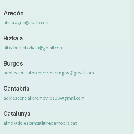
Aragón
almaragon@mailo.com
Bizkaia
altxaburuabizkaia@gmail.com
Burgos
adolescencialibremovilesburgos@gmail.com
Cantabria
adolescencialibremoviles39@gmail.com
Catalunya
alm@adolescencialliuredemobils.cat