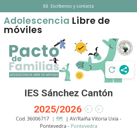
Escríbenos y contacta
Adolescencia
Libre de
móviles
IES Sánchez Cantón
2025/2026
Cod. 36006717
| 🗺️
| AV/Raíña Vitoria Uxía -
Pontevedra -
Pontevedra