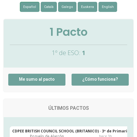
Español
Català
Galego
Euskera
English
1
Pacto
1º de ESO:
1
Me sumo al pacto
¿Cómo funciona?
ÚLTIMOS PACTOS
CDPEE BRITISH COUNCIL SCHOOL (BRITANICO) · 3º de Primaria
C
Pozuelo de Alarcón
hace 3h