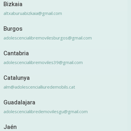
Bizkaia
altxaburuabizkaia@gmail.com
Burgos
adolescencialibremovilesburgos@gmail.com
Cantabria
adolescencialibremoviles39@gmail.com
Catalunya
alm@adolescencialliuredemobils.cat
Guadalajara
adolescencialibredemovilesgu@gmail.com
Jaén