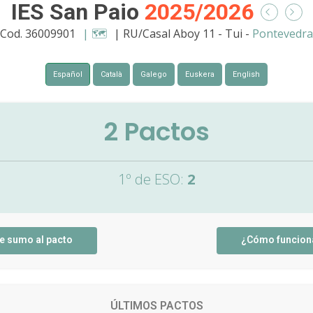
IES San Paio
2025/2026
Cod. 36009901
| 🗺️
| RU/Casal Aboy 11 - Tui -
Pontevedra
Español
Català
Galego
Euskera
English
2
Pactos
1º de ESO:
2
e sumo al pacto
¿Cómo funcion
ÚLTIMOS PACTOS