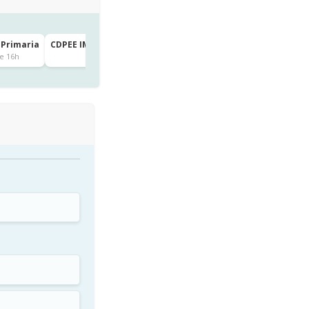
 Primaria
CDPEE IMAGINE MONTESSORI SCHOOL · 1º de Primaria
Paterna
e 16h
hace 1 día