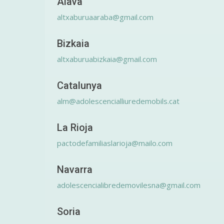
Álava
altxaburuaaraba@gmail.com
Bizkaia
altxaburuabizkaia@gmail.com
Catalunya
alm@adolescencialliuredemobils.cat
La Rioja
pactodefamiliaslarioja@mailo.com
Navarra
adolescencialibredemovilesna@gmail.com
Soria