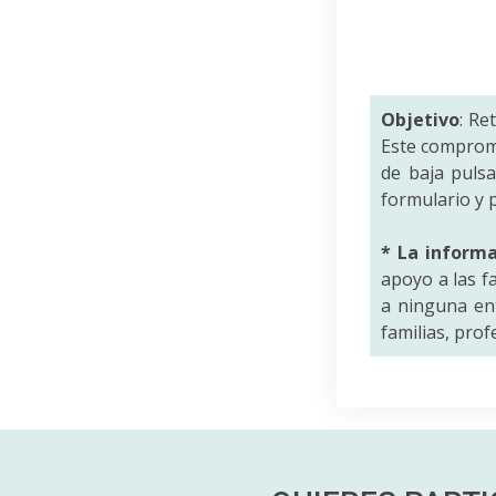
Objetivo
: Re
Este comprom
de baja puls
formulario y p
* La inform
apoyo a las f
a ninguna ent
familias, pro