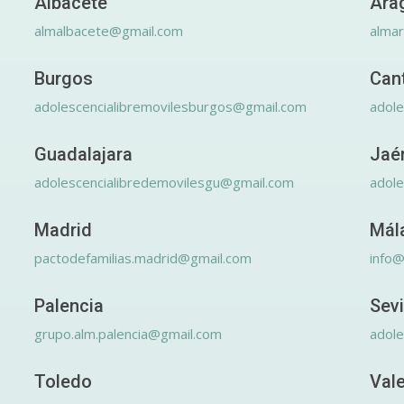
Albacete
Ara
almalbacete@gmail.com
alma
Burgos
Can
adolescencialibremovilesburgos@gmail.com
adole
Guadalajara
Jaé
adolescencialibredemovilesgu@gmail.com
adole
Madrid
Mál
pactodefamilias.madrid@gmail.com
info@
Palencia
Sevi
grupo.alm.palencia@gmail.com
adole
Toledo
Val