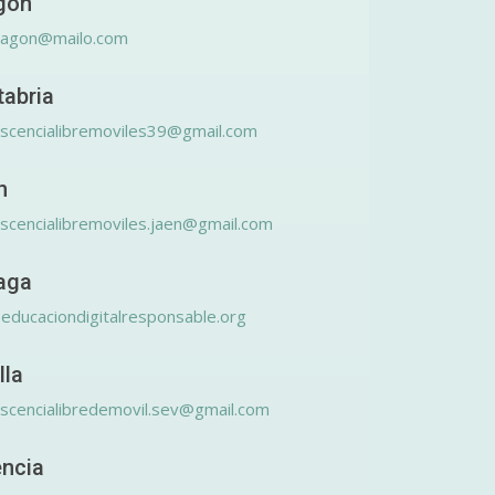
gón
ragon@mailo.com
tabria
scencialibremoviles39@gmail.com
n
scencialibremoviles.jaen@gmail.com
aga
educaciondigitalresponsable.org
lla
scencialibredemovil.sev@gmail.com
encia