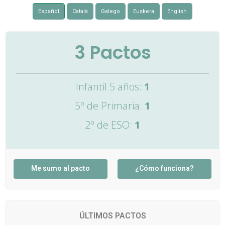
Español
Català
Galego
Euskera
English
3
Pactos
Infantil 5 años:
1
5º de Primaria:
1
2º de ESO:
1
Me sumo al pacto
¿Cómo funciona?
ÚLTIMOS PACTOS