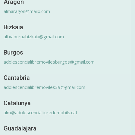
Aragón
almaragon@mailo.com
Bizkaia
altxaburuabizkaia@gmail.com
Burgos
adolescencialibremovilesburgos@gmail.com
Cantabria
adolescencialibremoviles39@gmail.com
Catalunya
alm@adolescencialliuredemobils.cat
Guadalajara