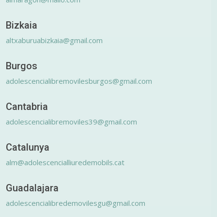
Bizkaia
altxaburuabizkaia@gmail.com
Burgos
adolescencialibremovilesburgos@gmail.com
Cantabria
adolescencialibremoviles39@gmail.com
Catalunya
alm@adolescencialliuredemobils.cat
Guadalajara
adolescencialibredemovilesgu@gmail.com