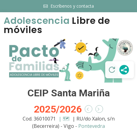
Escríbenos y contacta
Adolescencia
Libre de
móviles
CEIP Santa Mariña
2025/2026
Cod. 36010071
| 🗺️
| RU/do Xalon, s/n
(Becerreira) - Vigo -
Pontevedra