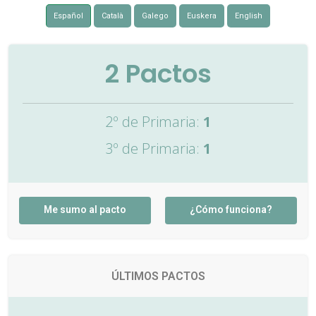
Español
Català
Galego
Euskera
English
2
Pactos
2º de Primaria:
1
3º de Primaria:
1
Me sumo al pacto
¿Cómo funciona?
ÚLTIMOS PACTOS