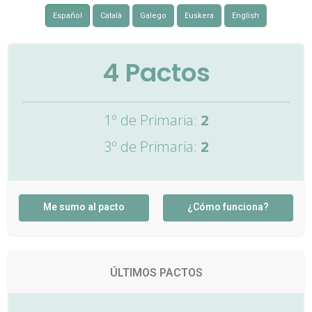
Español
Català
Galego
Euskera
English
4
Pactos
1º de Primaria:
2
3º de Primaria:
2
Me sumo al pacto
¿Cómo funciona?
ÚLTIMOS PACTOS