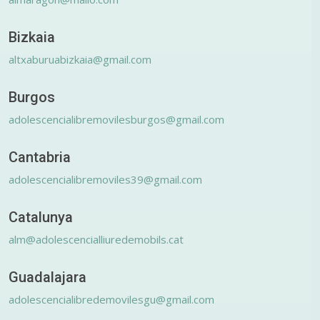
Bizkaia
altxaburuabizkaia@gmail.com
Burgos
adolescencialibremovilesburgos@gmail.com
Cantabria
adolescencialibremoviles39@gmail.com
Catalunya
alm@adolescencialliuredemobils.cat
Guadalajara
adolescencialibredemovilesgu@gmail.com