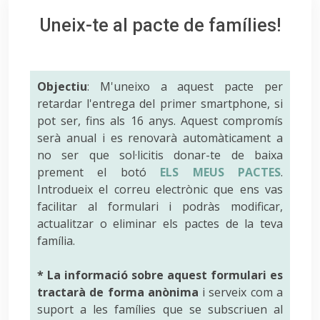
Uneix-te al pacte de famílies!
Objectiu
: M'uneixo a aquest pacte per
retardar l'entrega del primer smartphone, si
pot ser, fins als 16 anys. Aquest compromís
serà anual i es renovarà automàticament a
no ser que sol·licitis donar-te de baixa
prement el botó
ELS MEUS PACTES
.
Introdueix el correu electrònic que ens vas
facilitar al formulari i podràs modificar,
actualitzar o eliminar els pactes de la teva
família.
* La informació sobre aquest formulari es
tractarà de forma anònima
i serveix com a
suport a les famílies que se subscriuen al