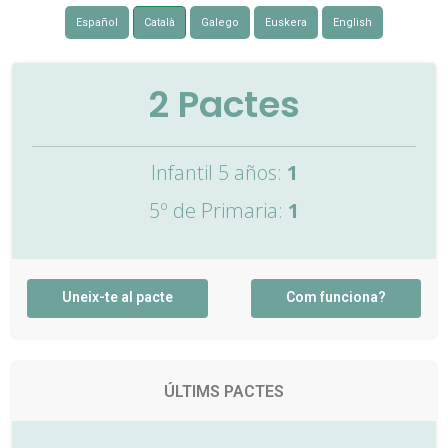
Español
Català
Galego
Euskera
English
2
Pactes
Infantil 5 años:
1
5º de Primaria:
1
Uneix-te al pacte
Com funciona?
ÚLTIMS PACTES