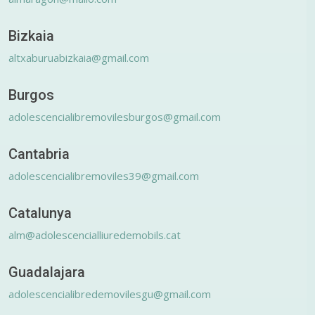
Bizkaia
altxaburuabizkaia@gmail.com
Burgos
adolescencialibremovilesburgos@gmail.com
Cantabria
adolescencialibremoviles39@gmail.com
Catalunya
alm@adolescencialliuredemobils.cat
Guadalajara
adolescencialibredemovilesgu@gmail.com