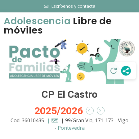
Escríbenos y contacta
Adolescencia
Libre de
móviles
CP El Castro
2025/2026
Cod. 36010435
| 🗺️
| 99/Gran Via, 171-173 - Vigo
-
Pontevedra