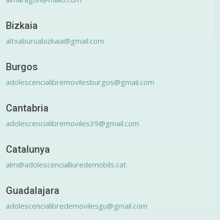
Bizkaia
altxaburuabizkaia@gmail.com
Burgos
adolescencialibremovilesburgos@gmail.com
Cantabria
adolescencialibremoviles39@gmail.com
Catalunya
alm@adolescencialliuredemobils.cat
Guadalajara
adolescencialibredemovilesgu@gmail.com