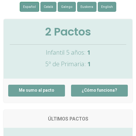
Español
Català
Galego
Euskera
English
2
Pactos
Infantil 5 años:
1
5º de Primaria:
1
Me sumo al pacto
¿Cómo funciona?
ÚLTIMOS PACTOS