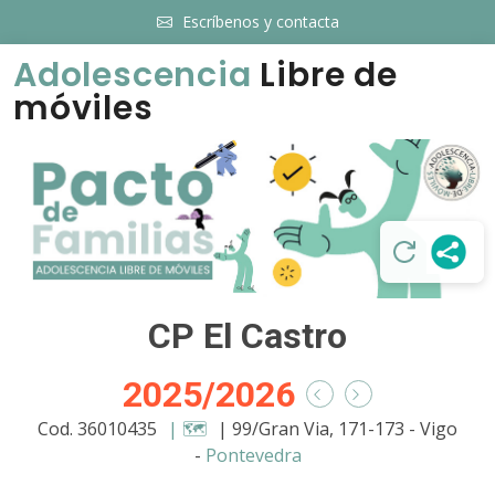
Escríbenos y contacta
Adolescencia
Libre de
móviles
CP El Castro
2025/2026
Cod. 36010435
| 🗺️
| 99/Gran Via, 171-173 - Vigo
-
Pontevedra