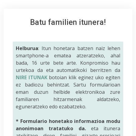
Batu familien itunera!
Helburua
: Itun honetara batzen naiz lehen
smartphone-a ematea atzeratzeko, ahal
bada, 16 urte bete arte. Konpromiso hau
urtekoa da eta automatikoki berritzen da
NIRE ITUNAK
botoian klik eginez uko egiten
ez badiozu behintzat. Sartu formularioan
eman duzun helbide elektronikoa zure
familiaren hitzarmenak aldatzeko,
eguneratzeko edo ezabatzeko.
* Formulario honetako informazioa modu
anonimoan tratatuko da.
eta itunera
atxikitzen diren familiei gizarte-presioari