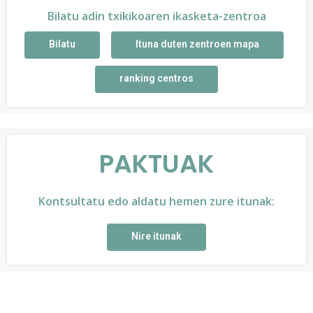
Bilatu adin txikikoaren ikasketa-zentroa
Bilatu
Ituna duten zentroen mapa
ranking centros
PAKTUAK
Kontsultatu edo aldatu hemen zure itunak:
Nire itunak