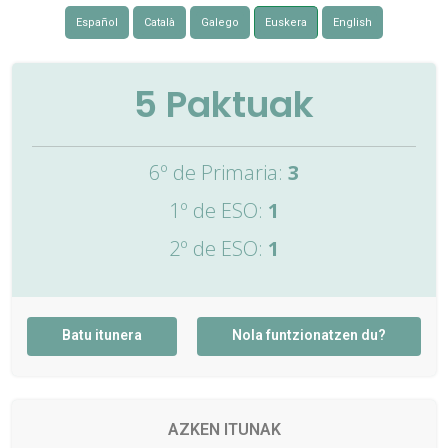
Español
Català
Galego
Euskera
English
5
Paktuak
6º de Primaria:
3
1º de ESO:
1
2º de ESO:
1
Batu itunera
Nola funtzionatzen du?
AZKEN ITUNAK