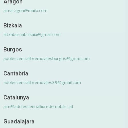
Aragón
almaragon@mailo.com
Bizkaia
altxaburuabizkaia@gmail.com
Burgos
adolescencialibremovilesburgos@gmail.com
Cantabria
adolescencialibremoviles39@gmail.com
Catalunya
alm@adolescencialliuredemobils.cat
Guadalajara