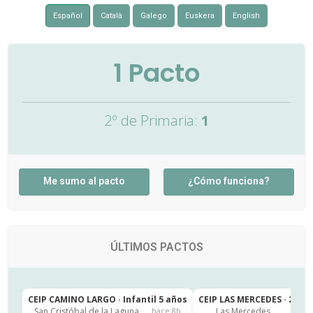
Español
Català
Galego
Euskera
English
1
Pacto
2º de Primaria:
1
Me sumo al pacto
¿Cómo funciona?
ÚLTIMOS PACTOS
CEIP CAMINO LARGO · Infantil 5 años
CEIP LAS MERCEDES · 2º de
San Cristóbal de la Laguna
Las Mercedes
hace 8h
h