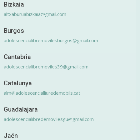
Bizkaia
altxaburuabizkaia@gmail.com
Burgos
adolescencialibremovilesburgos@gmail.com
Cantabria
adolescencialibremoviles39@gmail.com
Catalunya
alm@adolescencialliuredemobils.cat
Guadalajara
adolescencialibredemovilesgu@gmail.com
Jaén