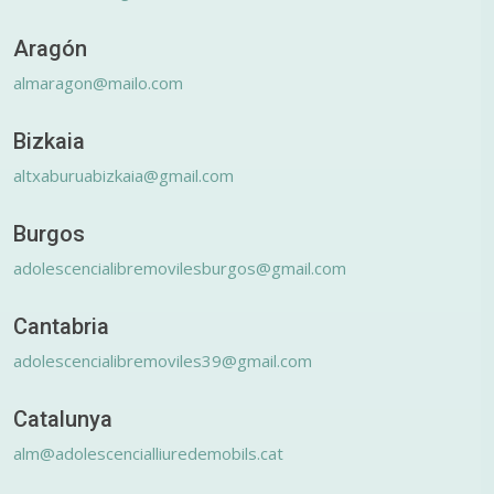
Aragón
almaragon@mailo.com
Bizkaia
altxaburuabizkaia@gmail.com
Burgos
adolescencialibremovilesburgos@gmail.com
Cantabria
adolescencialibremoviles39@gmail.com
Catalunya
alm@adolescencialliuredemobils.cat