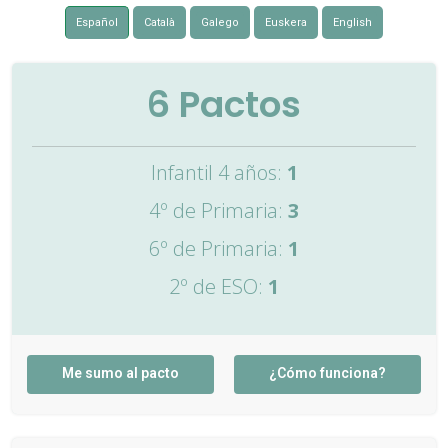
Español
Català
Galego
Euskera
English
6
Pactos
Infantil 4 años:
1
4º de Primaria:
3
6º de Primaria:
1
2º de ESO:
1
Me sumo al pacto
¿Cómo funciona?