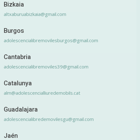
Bizkaia
altxaburuabizkaia@gmail.com
Burgos
adolescencialibremovilesburgos@gmail.com
Cantabria
adolescencialibremoviles39@gmail.com
Catalunya
alm@adolescencialliuredemobils.cat
Guadalajara
adolescencialibredemovilesgu@gmail.com
Jaén