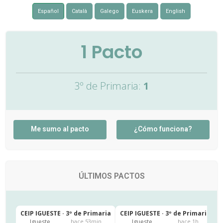
Español
Català
Galego
Euskera
English
1
Pacto
3º de Primaria:
1
Me sumo al pacto
¿Cómo funciona?
ÚLTIMOS PACTOS
CEIP IGUESTE · 3º de Primaria
CEIP IGUESTE · 3º de Primaria
C
Igueste
Igueste
hace 53min
hace 1h