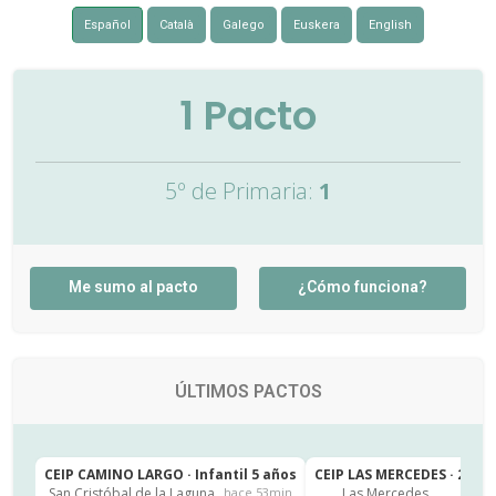
Español
Català
Galego
Euskera
English
1
Pacto
5º de Primaria:
1
Me sumo al pacto
¿Cómo funciona?
ÚLTIMOS PACTOS
CEIP CAMINO LARGO · Infantil 5 años
CEIP LAS MERCEDES · 2º de
San Cristóbal de la Laguna
Las Mercedes
hace 53min
h