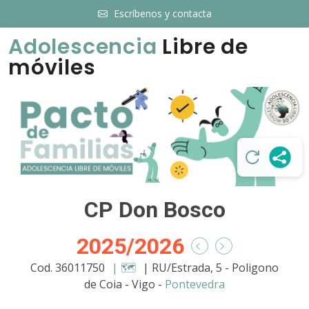
Escríbenos y contacta
Adolescencia
Libre de
móviles
CP Don Bosco
2025/2026
Cod. 36011750
| 🗺️
| RU/Estrada, 5 - Poligono
de Coia - Vigo -
Pontevedra