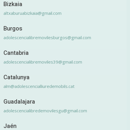
Bizkaia
altxaburuabizkaia@gmail.com
Burgos
adolescencialibremovilesburgos@gmail.com
Cantabria
adolescencialibremoviles39@gmail.com
Catalunya
alm@adolescencialliuredemobils.cat
Guadalajara
adolescencialibredemovilesgu@gmail.com
Jaén