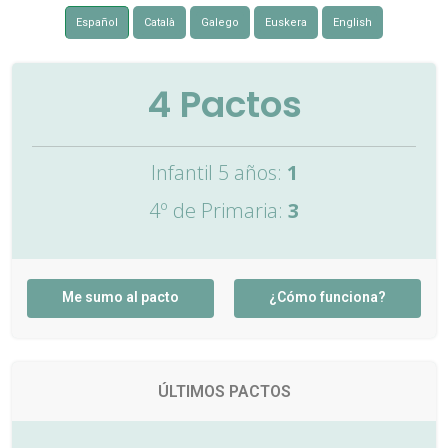
Español
Català
Galego
Euskera
English
4
Pactos
Infantil 5 años:
1
4º de Primaria:
3
Me sumo al pacto
¿Cómo funciona?
ÚLTIMOS PACTOS