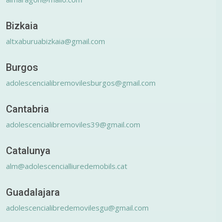
Bizkaia
altxaburuabizkaia@gmail.com
Burgos
adolescencialibremovilesburgos@gmail.com
Cantabria
adolescencialibremoviles39@gmail.com
Catalunya
alm@adolescencialliuredemobils.cat
Guadalajara
adolescencialibredemovilesgu@gmail.com