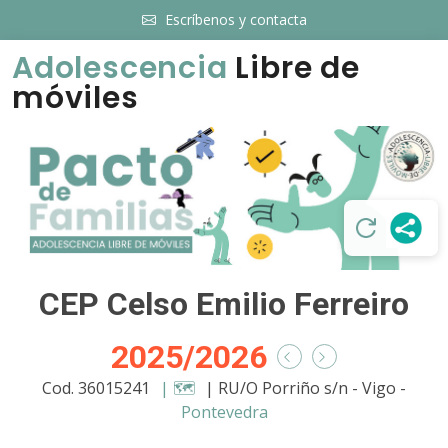
Escríbenos y contacta
Adolescencia
Libre de
móviles
CEP Celso Emilio Ferreiro
2025/2026
Cod. 36015241
| 🗺️
| RU/O Porriño s/n - Vigo -
Pontevedra