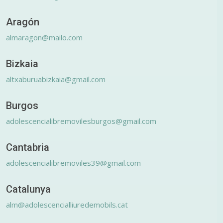
Aragón
almaragon@mailo.com
Bizkaia
altxaburuabizkaia@gmail.com
Burgos
adolescencialibremovilesburgos@gmail.com
Cantabria
adolescencialibremoviles39@gmail.com
Catalunya
alm@adolescencialliuredemobils.cat