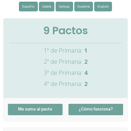
Español
Català
Galego
Euskera
English
9
Pactos
1º de Primaria:
1
2º de Primaria:
2
3º de Primaria:
4
4º de Primaria:
2
Me sumo al pacto
¿Cómo funciona?