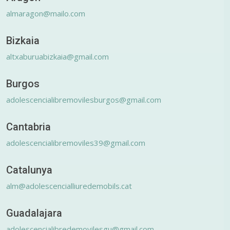
almaragon@mailo.com
Bizkaia
altxaburuabizkaia@gmail.com
Burgos
adolescencialibremovilesburgos@gmail.com
Cantabria
adolescencialibremoviles39@gmail.com
Catalunya
alm@adolescencialliuredemobils.cat
Guadalajara
adolescencialibredemovilesgu@gmail.com