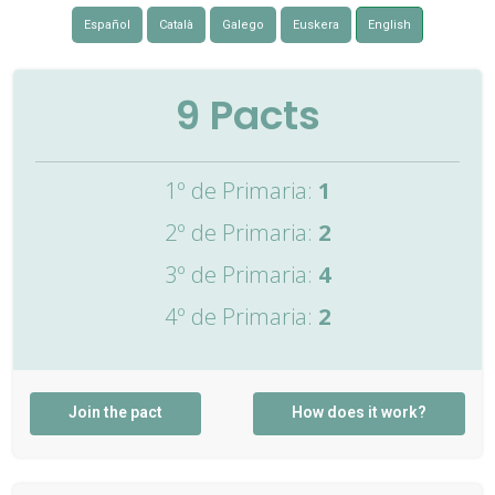
Español
Català
Galego
Euskera
English
9
Pacts
1º de Primaria:
1
2º de Primaria:
2
3º de Primaria:
4
4º de Primaria:
2
Join the pact
How does it work?