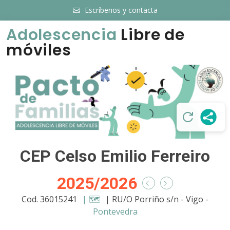
Escríbenos y contacta
Adolescencia
Libre de
móviles
CEP Celso Emilio Ferreiro
2025/2026
Cod. 36015241
| 🗺️
| RU/O Porriño s/n - Vigo -
Pontevedra