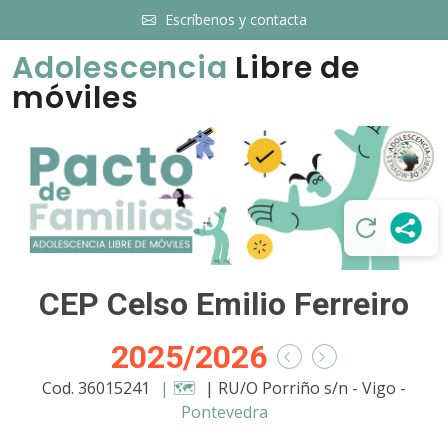
Escríbenos y contacta
Adolescencia
Libre de
móviles
CEP Celso Emilio Ferreiro
2025/2026
Cod. 36015241
| 🗺️
| RU/O Porriño s/n - Vigo -
Pontevedra