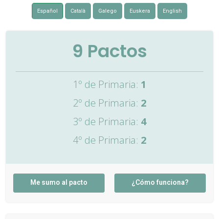
Español
Català
Galego
Euskera
English
9
Pactos
1º de Primaria:
1
2º de Primaria:
2
3º de Primaria:
4
4º de Primaria:
2
Me sumo al pacto
¿Cómo funciona?