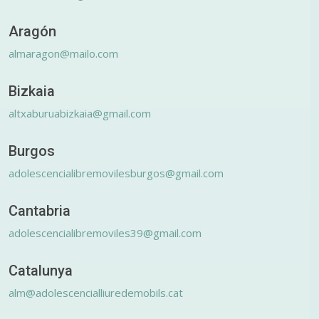
Aragón
almaragon@mailo.com
Bizkaia
altxaburuabizkaia@gmail.com
Burgos
adolescencialibremovilesburgos@gmail.com
Cantabria
adolescencialibremoviles39@gmail.com
Catalunya
alm@adolescencialliuredemobils.cat