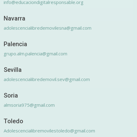
info@educaciondigitalresponsable.org
Navarra
adolescencialibredemovilesna@gmail.com
Palencia
grupo.alm.palencia@gmail.com
Sevilla
adolescencialibredemovil.sev@gmail.com
Soria
almsoria975@gmail.com
Toledo
Adolescencialibremovilestoledo@gmail.com