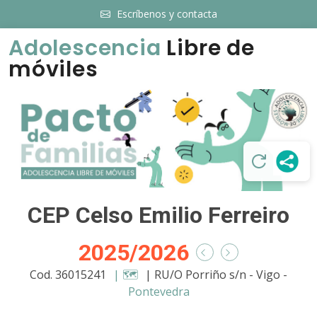
Escríbenos y contacta
Adolescencia
Libre de
móviles
CEP Celso Emilio Ferreiro
2025/2026
Cod. 36015241
| 🗺️
| RU/O Porriño s/n - Vigo -
Pontevedra