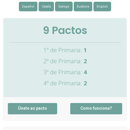
Español
Català
Galego
Euskera
English
9
Pactos
1º de Primaria:
1
2º de Primaria:
2
3º de Primaria:
4
4º de Primaria:
2
Únete ao pacto
Como funciona?