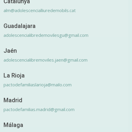
Catalunya
alm@adolescencialliuredemobils.cat
Guadalajara
adolescencialibredemovilesgu@gmail.com
Jaén
adolescencialibremoviles.jaen@gmail.com
La Rioja
pactodefamiliaslarioja@mailo.com
Madrid
pactodefamilias.madrid@gmail.com
Málaga