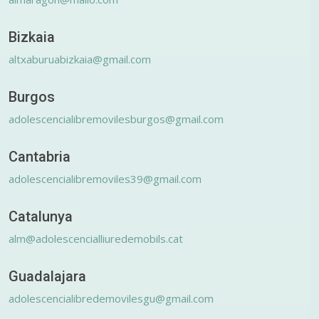
Bizkaia
altxaburuabizkaia@gmail.com
Burgos
adolescencialibremovilesburgos@gmail.com
Cantabria
adolescencialibremoviles39@gmail.com
Catalunya
alm@adolescencialliuredemobils.cat
Guadalajara
adolescencialibredemovilesgu@gmail.com