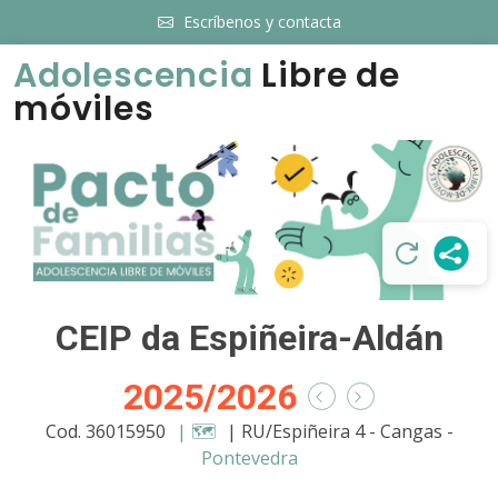
Escríbenos y contacta
Adolescencia
Libre de
móviles
CEIP da Espiñeira-Aldán
2025/2026
Cod. 36015950
| 🗺️
| RU/Espiñeira 4 - Cangas -
Pontevedra