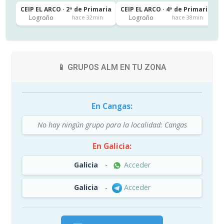
CEIP EL ARCO · 2º de Primaria
CEIP EL ARCO · 4º de Primaria
C
Logroño
Logroño
hace 32min
hace 38min
📱 GRUPOS ALM EN TU ZONA
En Cangas:
No hay ningún grupo para la localidad: Cangas
En Galicia:
Galicia
-
Acceder
Galicia
-
Acceder