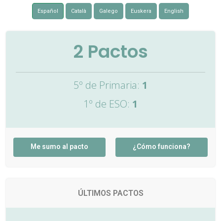
Español
Català
Galego
Euskera
English
2
Pactos
5º de Primaria:
1
1º de ESO:
1
Me sumo al pacto
¿Cómo funciona?
ÚLTIMOS PACTOS