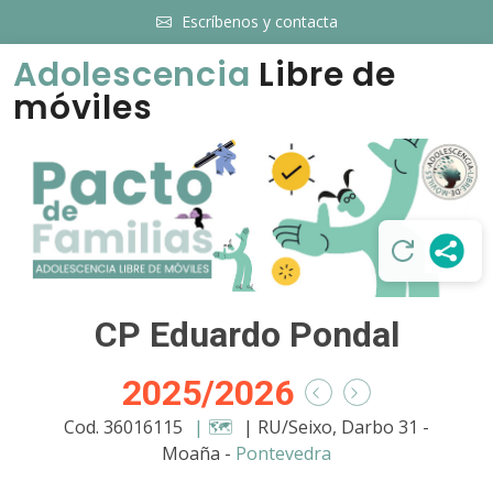
Escríbenos y contacta
Adolescencia
Libre de
móviles
CP Eduardo Pondal
2025/2026
Cod. 36016115
| 🗺️
| RU/Seixo, Darbo 31 -
Moaña -
Pontevedra