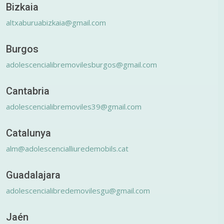
Bizkaia
altxaburuabizkaia@gmail.com
Burgos
adolescencialibremovilesburgos@gmail.com
Cantabria
adolescencialibremoviles39@gmail.com
Catalunya
alm@adolescencialliuredemobils.cat
Guadalajara
adolescencialibredemovilesgu@gmail.com
Jaén