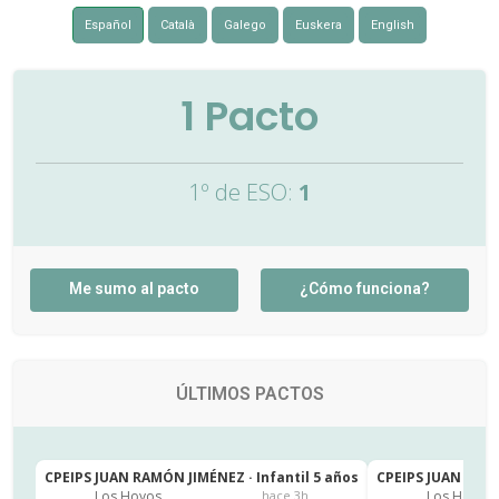
Español
Català
Galego
Euskera
English
1
Pacto
1º de ESO:
1
Me sumo al pacto
¿Cómo funciona?
ÚLTIMOS PACTOS
CPEIPS JUAN RAMÓN JIMÉNEZ · Infantil 5 años
CPEIPS JUAN RAMÓ
Los Hoyos
Los Hoyos
hace 3h