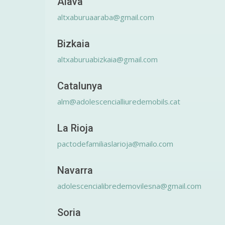
Álava
altxaburuaaraba@gmail.com
Bizkaia
altxaburuabizkaia@gmail.com
Catalunya
alm@adolescencialliuredemobils.cat
La Rioja
pactodefamiliaslarioja@mailo.com
Navarra
adolescencialibredemovilesna@gmail.com
Soria