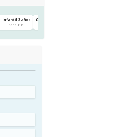
· Infantil 3 años
CEIP IGUESTE · 1º de Primaria
Igueste
hace 15h
hace 15h