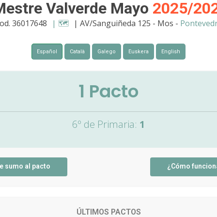
Mestre Valverde Mayo
2025/20
od. 36017648
| 🗺️
| AV/Sanguiñeda 125 - Mos -
Ponteved
Español
Català
Galego
Euskera
English
1
Pacto
6º de Primaria:
1
e sumo al pacto
¿Cómo funcion
ÚLTIMOS PACTOS