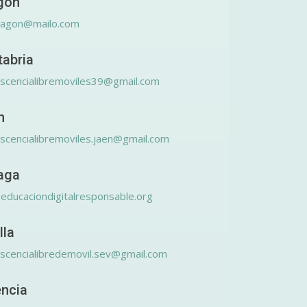
gón
ragon@mailo.com
tabria
scencialibremoviles39@gmail.com
n
scencialibremoviles.jaen@gmail.com
aga
educaciondigitalresponsable.org
lla
scencialibredemovil.sev@gmail.com
encia