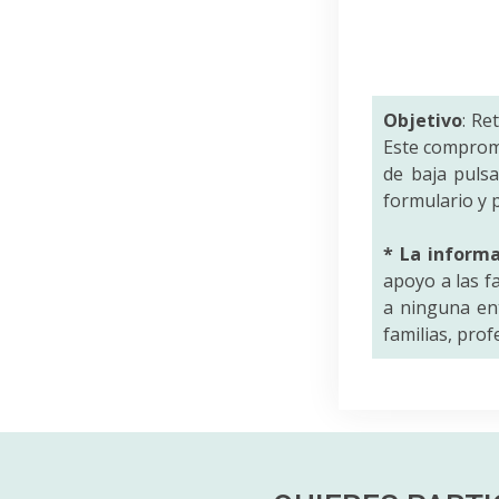
Objetivo
: Re
Este comprom
de baja puls
formulario y p
* La inform
apoyo a las f
a ninguna ent
familias, pro