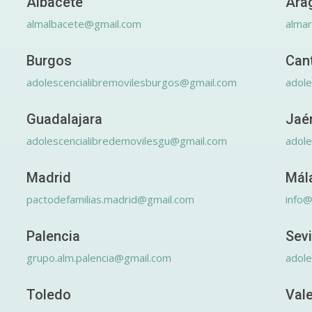
Albacete
Ara
almalbacete@gmail.com
alma
Burgos
Can
adolescencialibremovilesburgos@gmail.com
adole
Guadalajara
Jaé
adolescencialibredemovilesgu@gmail.com
adole
Madrid
Mál
pactodefamilias.madrid@gmail.com
info@
Palencia
Sevi
grupo.alm.palencia@gmail.com
adole
Toledo
Val