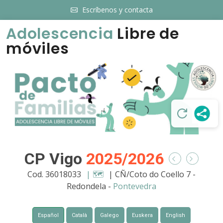
Escríbenos y contacta
Adolescencia
Libre de
móviles
CP Vigo
2025/2026
Cod. 36018033
| 🗺️
| CÑ/Coto do Coello 7 -
Redondela -
Pontevedra
Español
Català
Galego
Euskera
English