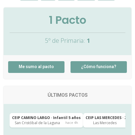
1
Pacto
5º de Primaria:
1
Me sumo al pacto
¿Cómo funciona?
ÚLTIMOS PACTOS
CEIP CAMINO LARGO · Infantil 5 años
CEIP LAS MERCEDES · 2º de
San Cristóbal de la Laguna
Las Mercedes
hace 4h
h