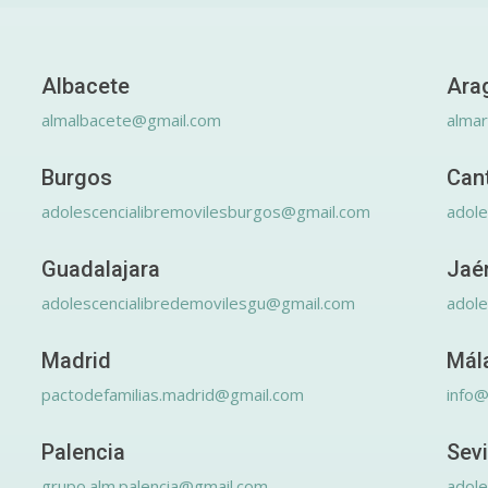
Albacete
Ara
almalbacete@gmail.com
alma
Burgos
Can
adolescencialibremovilesburgos@gmail.com
adole
Guadalajara
Jaé
adolescencialibredemovilesgu@gmail.com
adole
Madrid
Mál
pactodefamilias.madrid@gmail.com
info@
Palencia
Sevi
grupo.alm.palencia@gmail.com
adole