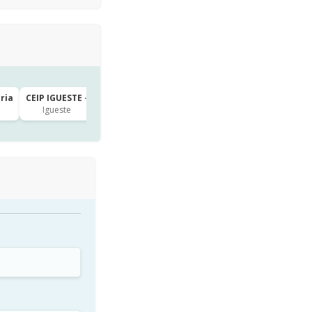
aria
CEIP IGUESTE · 3º de Primaria
Igueste
hace 3h