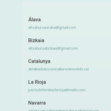
Álava
altxaburuaaraba@gmail.com
Bizkaia
altxaburuabizkaia@gmail.com
Catalunya
alm@adolescencialliuredemobils.cat
La Rioja
pactodefamiliaslarioja@mailo.com
Navarra
adolescencialibredemovilesna@gmail.com