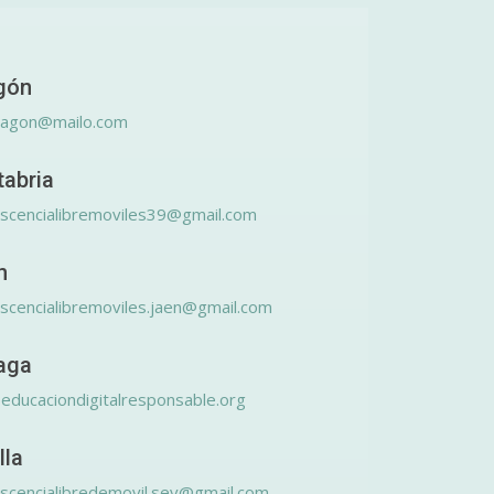
gón
ragon@mailo.com
tabria
scencialibremoviles39@gmail.com
n
scencialibremoviles.jaen@gmail.com
aga
educaciondigitalresponsable.org
lla
scencialibredemovil.sev@gmail.com