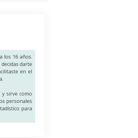
a los 16 años.
decidas darte
ilitaste en el
a.
a
y sirve como
tos personales
tadístico para