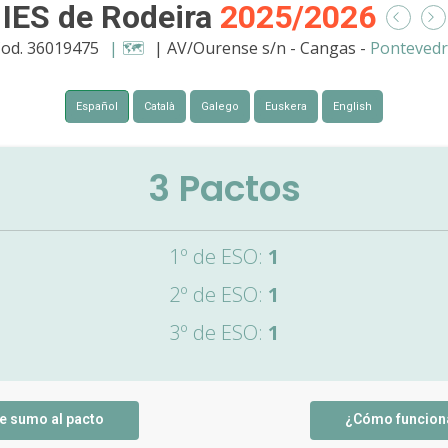
IES de Rodeira
2025/2026
od. 36019475
| 🗺️
| AV/Ourense s/n - Cangas -
Ponteved
Español
Català
Galego
Euskera
English
3
Pactos
1º de ESO:
1
2º de ESO:
1
3º de ESO:
1
e sumo al pacto
¿Cómo funcion