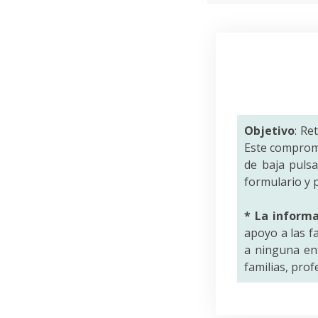
Objetivo
: Re
Este comprom
de baja puls
formulario y p
* La inform
apoyo a las f
a ninguna ent
familias, pro