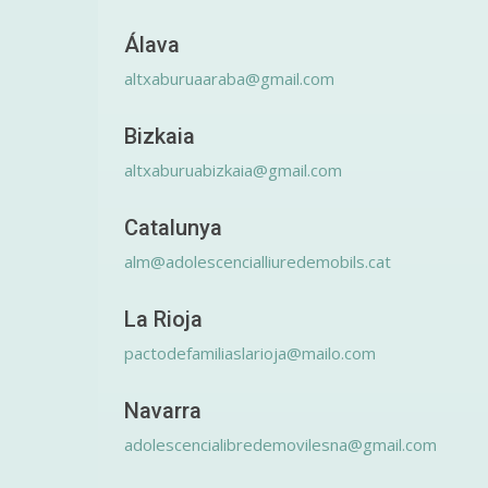
Álava
altxaburuaaraba@gmail.com
Bizkaia
altxaburuabizkaia@gmail.com
Catalunya
alm@adolescencialliuredemobils.cat
La Rioja
pactodefamiliaslarioja@mailo.com
Navarra
adolescencialibredemovilesna@gmail.com