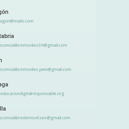
gón
ragon@mailo.com
tabria
scencialibremoviles39@gmail.com
n
scencialibremoviles.jaen@gmail.com
aga
educaciondigitalresponsable.org
lla
scencialibredemovil.sev@gmail.com