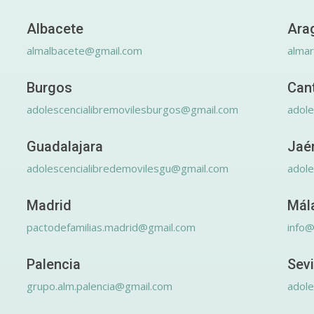
Albacete
Ara
almalbacete@gmail.com
alma
Burgos
Can
adolescencialibremovilesburgos@gmail.com
adole
Guadalajara
Jaé
adolescencialibredemovilesgu@gmail.com
adole
Madrid
Mál
pactodefamilias.madrid@gmail.com
info@
Palencia
Sevi
grupo.alm.palencia@gmail.com
adole