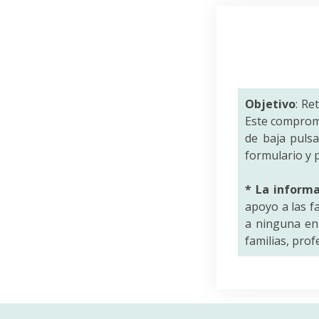
Objetivo
: Re
Este comprom
de baja puls
formulario y p
* La inform
apoyo a las f
a ninguna ent
familias, pro