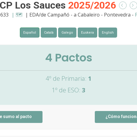
CP Los Sauces
2025/2026
9633
| 🗺️
| EDA/de Campañó - a Cabaleiro - Pontevedra -
Español
Català
Galego
Euskera
English
4
Pactos
4º de Primaria:
1
1º de ESO:
3
e sumo al pacto
¿Cómo funcion