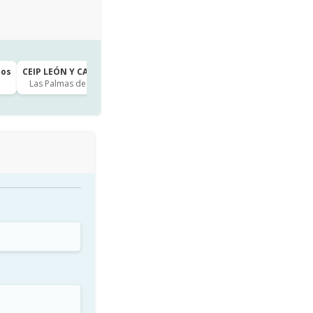
ños
CEIP LEÓN Y CASTILLO · Infantil 5 años
CPEIPS JUAN RAMÓN JIMÉNE
Las Palmas de Gran Canaria
Los Hoyos
hace 3h