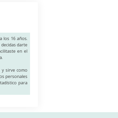
a los 16 años.
decidas darte
ilitaste en el
a.
a
y sirve como
tos personales
tadístico para