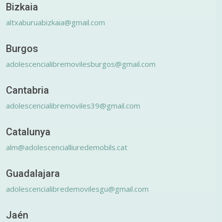
Bizkaia
altxaburuabizkaia@gmail.com
Burgos
adolescencialibremovilesburgos@gmail.com
Cantabria
adolescencialibremoviles39@gmail.com
Catalunya
alm@adolescencialliuredemobils.cat
Guadalajara
adolescencialibredemovilesgu@gmail.com
Jaén