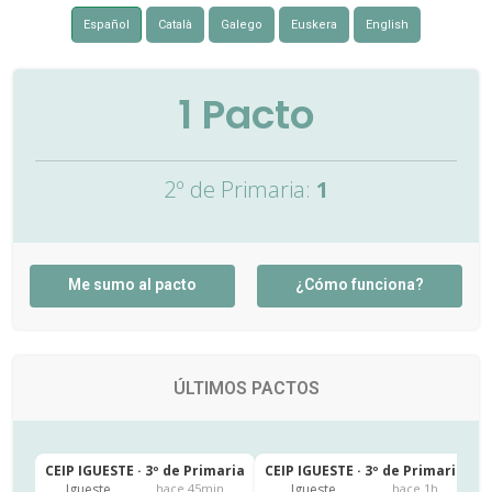
Español
Català
Galego
Euskera
English
1
Pacto
2º de Primaria:
1
Me sumo al pacto
¿Cómo funciona?
ÚLTIMOS PACTOS
CEIP IGUESTE · 3º de Primaria
CEIP IGUESTE · 3º de Primaria
C
Igueste
Igueste
hace 45min
hace 1h