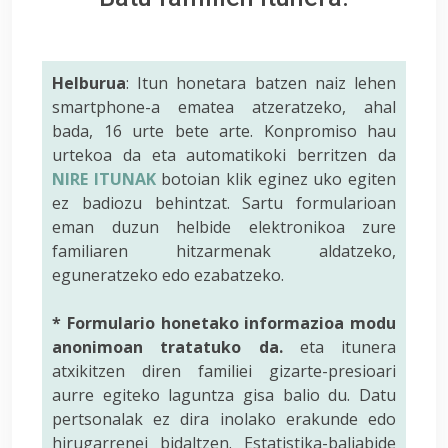
Helburua
: Itun honetara batzen naiz lehen
smartphone-a ematea atzeratzeko, ahal
bada, 16 urte bete arte. Konpromiso hau
urtekoa da eta automatikoki berritzen da
NIRE ITUNAK
botoian klik eginez uko egiten
ez badiozu behintzat. Sartu formularioan
eman duzun helbide elektronikoa zure
familiaren hitzarmenak aldatzeko,
eguneratzeko edo ezabatzeko.
* Formulario honetako informazioa modu
anonimoan tratatuko da.
eta itunera
atxikitzen diren familiei gizarte-presioari
aurre egiteko laguntza gisa balio du. Datu
pertsonalak ez dira inolako erakunde edo
hirugarrenei bidaltzen. Estatistika-baliabide