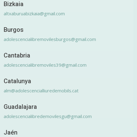
Bizkaia
altxaburuabizkaia@gmail.com
Burgos
adolescencialibremovilesburgos@gmail.com
Cantabria
adolescencialibremoviles39@gmail.com
Catalunya
alm@adolescencialliuredemobils.cat
Guadalajara
adolescencialibredemovilesgu@gmail.com
Jaén