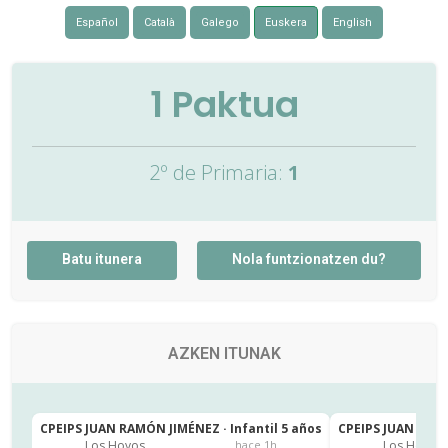
Español
Català
Galego
Euskera
English
1
Paktua
2º de Primaria:
1
Batu itunera
Nola funtzionatzen du?
AZKEN ITUNAK
CPEIPS JUAN RAMÓN JIMÉNEZ · Infantil 5 años
CPEIPS JUAN RAMÓ
Los Hoyos
Los Hoyos
hace 1h