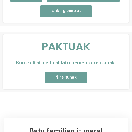
ranking centros
PAKTUAK
Kontsultatu edo aldatu hemen zure itunak:
Nire itunak
Batu familien itunera!