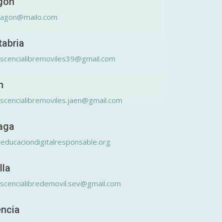
gón
ragon@mailo.com
tabria
scencialibremoviles39@gmail.com
n
scencialibremoviles.jaen@gmail.com
aga
educaciondigitalresponsable.org
lla
scencialibredemovil.sev@gmail.com
encia