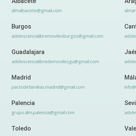
Albacete
Ara
almalbacete@gmail.com
alma
Burgos
Can
adolescencialibremovilesburgos@gmail.com
adole
Guadalajara
Jaé
adolescencialibredemovilesgu@gmail.com
adole
Madrid
Mál
pactodefamilias.madrid@gmail.com
info@
Palencia
Sevi
grupo.alm.palencia@gmail.com
adole
Toledo
Val