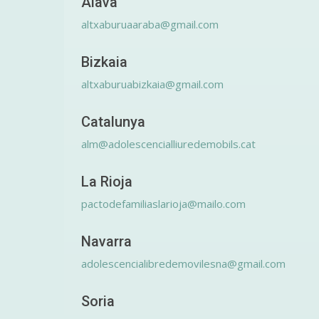
Álava
altxaburuaaraba@gmail.com
Bizkaia
altxaburuabizkaia@gmail.com
Catalunya
alm@adolescencialliuredemobils.cat
La Rioja
pactodefamiliaslarioja@mailo.com
Navarra
adolescencialibredemovilesna@gmail.com
Soria