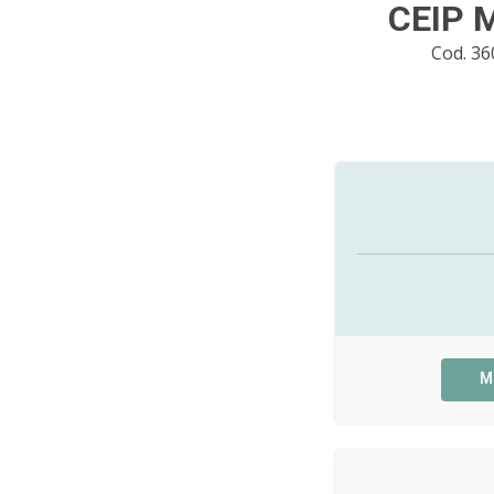
CEIP M
Cod. 3
M