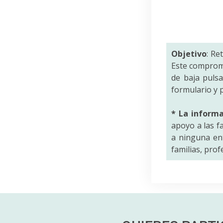
Objetivo
: Re
Este comprom
de baja puls
formulario y p
* La inform
apoyo a las f
a ninguna ent
familias, pro