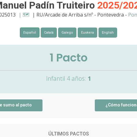
anuel Padín Truiteiro
2025/20
6025013
| 🗺️
| RU/Arcade de Arriba s/nº - Pontevedra -
Pon
Español
Català
Galego
Euskera
English
1
Pacto
Infantil 4 años:
1
e sumo al pacto
¿Cómo funcion
ÚLTIMOS PACTOS