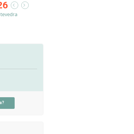
26
tevedra
a?