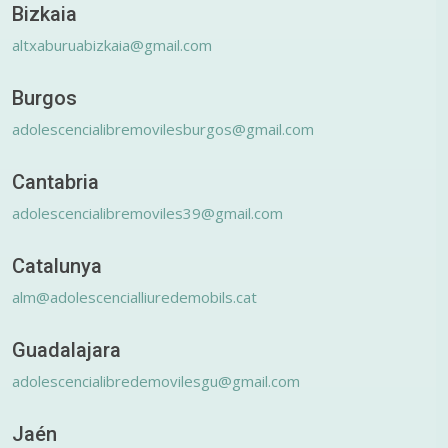
Bizkaia
altxaburuabizkaia@gmail.com
Burgos
adolescencialibremovilesburgos@gmail.com
Cantabria
adolescencialibremoviles39@gmail.com
Catalunya
alm@adolescencialliuredemobils.cat
Guadalajara
adolescencialibredemovilesgu@gmail.com
Jaén