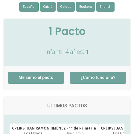
Español
Català
Galego
Euskera
English
1
Pacto
Infantil 4 años:
1
Me sumo al pacto
¿Cómo funciona?
ÚLTIMOS PACTOS
CPEIPS JUAN RAMÓN JIMÉNEZ · 1º de Primaria
CPEIPS JUAN RAMÓ
Los Hoyos
Los Hoyos
hace 1min