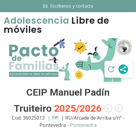
Escríbenos y contacta
Adolescencia
Libre de
móviles
CEIP Manuel Padín
Truiteiro
2025/2026
Cod. 36025013
| 🗺️
| RU/Arcade de Arriba s/nº -
Pontevedra -
Pontevedra