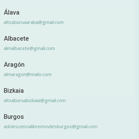
Álava
altxaburuaaraba@gmail.com
Albacete
almalbacete@gmail.com
Aragón
almaragon@mailo.com
Bizkaia
altxaburuabizkaia@gmail.com
Burgos
adolescencialibremovilesburgos@gmail.com