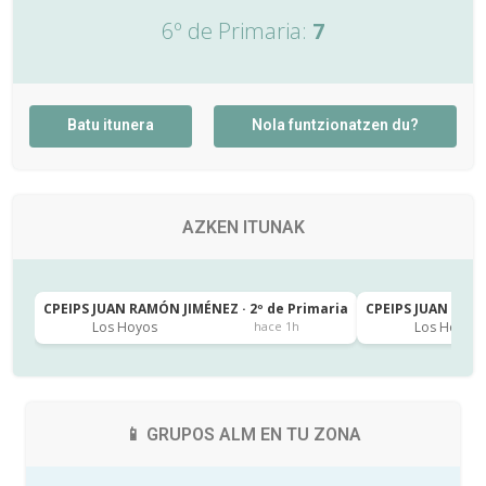
6º de Primaria:
7
Batu itunera
Nola funtzionatzen du?
AZKEN ITUNAK
CPEIPS JUAN RAMÓN JIMÉNEZ · 2º de Primaria
CPEIPS JUAN RAMÓ
Los Hoyos
Los Hoyos
hace 1h
📱 GRUPOS ALM EN TU ZONA