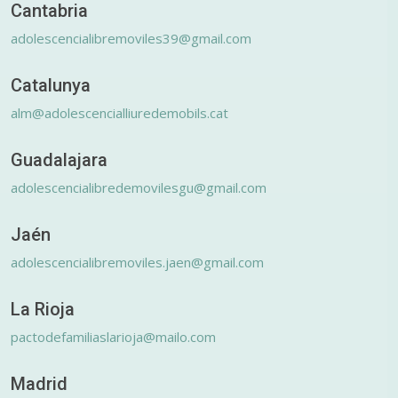
Cantabria
adolescencialibremoviles39@gmail.com
Catalunya
alm@adolescencialliuredemobils.cat
Guadalajara
adolescencialibredemovilesgu@gmail.com
Jaén
adolescencialibremoviles.jaen@gmail.com
La Rioja
pactodefamiliaslarioja@mailo.com
Madrid