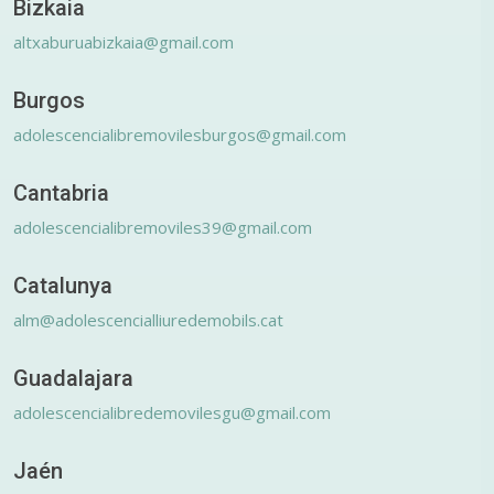
Bizkaia
altxaburuabizkaia@gmail.com
Burgos
adolescencialibremovilesburgos@gmail.com
Cantabria
adolescencialibremoviles39@gmail.com
Catalunya
alm@adolescencialliuredemobils.cat
Guadalajara
adolescencialibredemovilesgu@gmail.com
Jaén