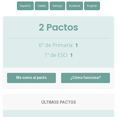
Español
Català
Galego
Euskera
English
2
Pactos
6º de Primaria:
1
1º de ESO:
1
Me sumo al pacto
¿Cómo funciona?
ÚLTIMOS PACTOS