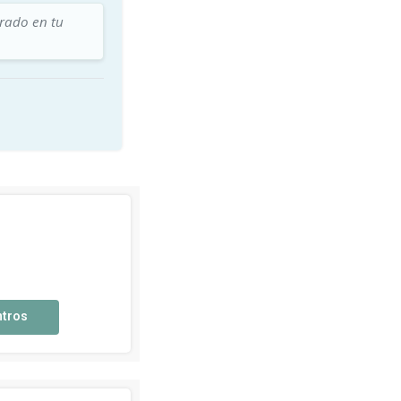
trado en tu
ntros