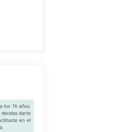
a los 16 años.
decidas darte
ilitaste en el
a.