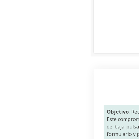
Objetivo
: Re
Este comprom
de baja puls
formulario y p