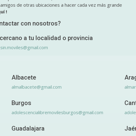
y amigos de otras ubicaciones a hacer cada vez más grande
uí !
ntactar con nosotros?
cercano a tu localidad o provincia
.sin.moviles@gmail.com
Albacete
Ara
almalbacete@gmail.com
alma
Burgos
Can
adolescencialibremovilesburgos@gmail.com
adole
Guadalajara
Jaé