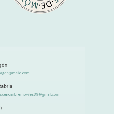
gón
ragon@mailo.com
tabria
scencialibremoviles39@gmail.com
n