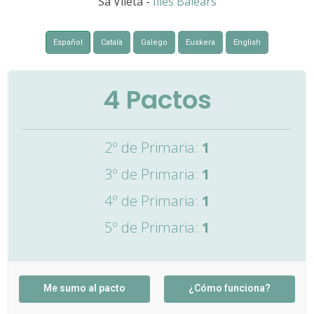
Sa Vileta -
Illes Balears
Español
Català
Galego
Euskera
English
4
Pactos
2º de Primaria:
1
3º de Primaria:
1
4º de Primaria:
1
5º de Primaria:
1
Me sumo al pacto
¿Cómo funciona?