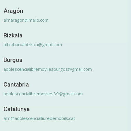
Aragón
almaragon@mailo.com
Bizkaia
altxaburuabizkaia@gmail.com
Burgos
adolescencialibremovilesburgos@gmail.com
Cantabria
adolescencialibremoviles39@gmail.com
Catalunya
alm@adolescencialliuredemobils.cat