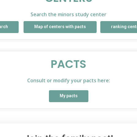
Search the minors study center
arch
Map of centers with pacts
ranking cent
PACTS
Consult or modify your pacts here:
My pacts