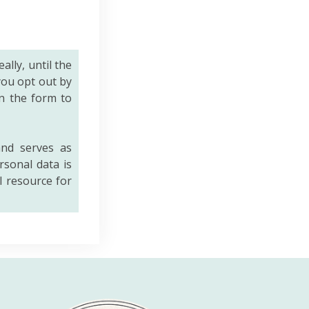
eally, until the
you opt out by
n the form to
nd serves as
rsonal data is
al resource for