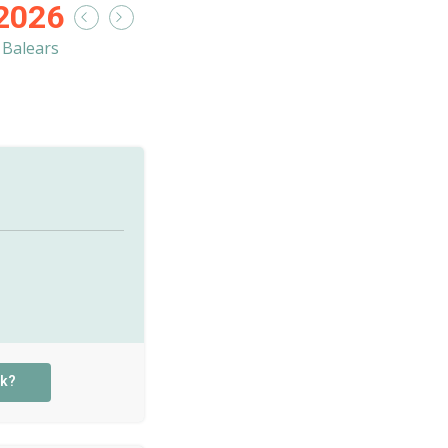
2026
s Balears
rk?