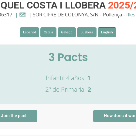
IQUEL COSTA I LLOBERA
2025/
006317
| 🗺️
| SOR CIFRE DE COLONYA, S/N - Pollença -
Ille
Español
Català
Galego
Euskera
English
3
Pacts
Infantil 4 años:
1
2º de Primaria:
2
Join the pact
How does it wo