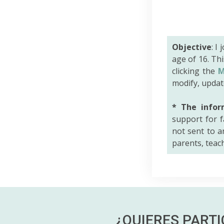
Objective
: I
age of 16. Th
clicking the
M
modify, updat
* The infor
support for f
not sent to an
parents, teac
¿QUIERES PART