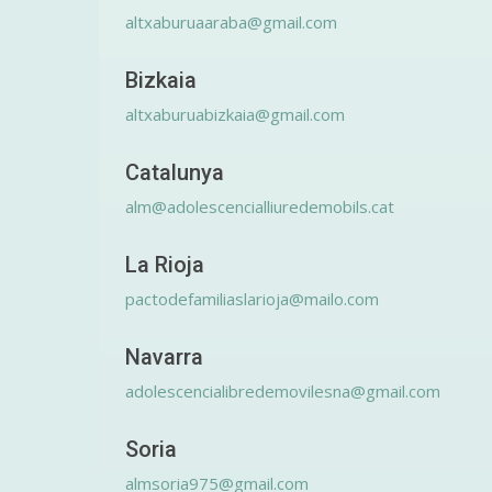
altxaburuaaraba@gmail.com
Bizkaia
altxaburuabizkaia@gmail.com
Catalunya
alm@adolescencialliuredemobils.cat
La Rioja
pactodefamiliaslarioja@mailo.com
Navarra
adolescencialibredemovilesna@gmail.com
Soria
almsoria975@gmail.com