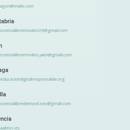
ragon@mailo.com
tabria
scencialibremoviles39@gmail.com
n
scencialibremoviles.jaen@gmail.com
aga
educaciondigitalresponsable.org
lla
scencialibredemovil.sev@gmail.com
encia
aalmcv.es