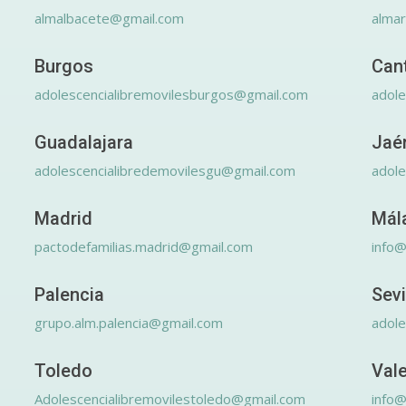
almalbacete@gmail.com
alma
Burgos
Can
adolescencialibremovilesburgos@gmail.com
adole
Guadalajara
Jaé
adolescencialibredemovilesgu@gmail.com
adole
Madrid
Mál
pactodefamilias.madrid@gmail.com
info@
Palencia
Sevi
grupo.alm.palencia@gmail.com
adole
Toledo
Val
Adolescencialibremovilestoledo@gmail.com
info@