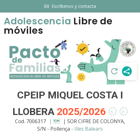
Escríbenos y contacta
Adolescencia
Libre de
móviles
CPEIP MIQUEL COSTA I
LLOBERA
2025/2026
Cod. 7006317
| 🗺️
| SOR CIFRE DE COLONYA,
S/N - Pollença -
Illes Balears