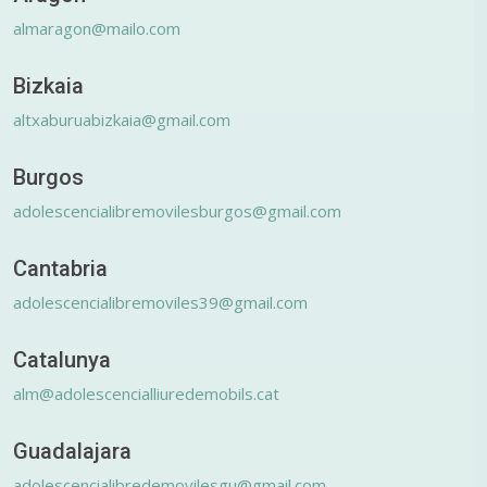
almaragon@mailo.com
Bizkaia
altxaburuabizkaia@gmail.com
Burgos
adolescencialibremovilesburgos@gmail.com
Cantabria
adolescencialibremoviles39@gmail.com
Catalunya
alm@adolescencialliuredemobils.cat
Guadalajara
adolescencialibredemovilesgu@gmail.com