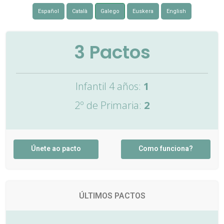
Español
Català
Galego
Euskera
English
3
Pactos
Infantil 4 años:
1
2º de Primaria:
2
Únete ao pacto
Como funciona?
ÚLTIMOS PACTOS