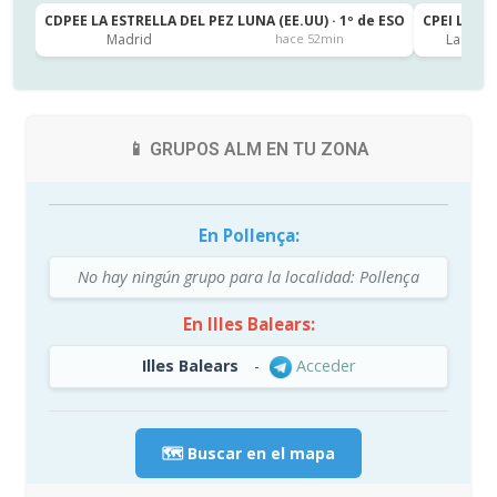
CDPEE LA ESTRELLA DEL PEZ LUNA (EE.UU) · 1º de ESO
CPEI LA CA
Madrid
Las Pal
hace 52min
📱 GRUPOS ALM EN TU ZONA
En Pollença:
No hay ningún grupo para la localidad: Pollença
En Illes Balears:
Illes Balears
-
Acceder
🗺️ Buscar en el mapa